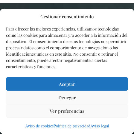
Gestionar consentimiento
Nuestros servicios más solicitados
Para ofrecer las mejores experiencias, utilizamos tecnologías
como las cookies para almacenar y/o acceder a la información del
dispositivo. El consentimiento de estas tecnologías nos permitirá
Instalación de chimeneas
procesar datos como el comportamiento de navegación o las
identificaciones únicas en este sitio. No consentir o retirar el
Chimeneas insert
consentimiento, puede afectar negativamente a ciertas
características y funciones.
Chimeneas de bioetanol
Aceptar
Chimeneas de gas
Denegar
Instalación y venta de estufas de pellets
Ver preferencias
Instalación y venta de estufas de leña
Solicitar presupuesto
Aviso de cookies
Política de privacidad
Aviso legal
Barbacoas de obra