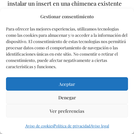
instalar un insert en una chimenea existente
es una opción más económica. Contacta con
Gestionar consentimiento
nosotros y obtén tu presupuesto
personalizado.
Para ofrecer las mejores experiencias, utilizamos tecnologías
como las cookies para almacenar y/o acceder a la información del
dispositivo. El consentimiento de estas tecnologías nos permitirá
¿Qué tipo de chimeneas y estufas
procesar datos como el comportamiento de navegación o las
identificaciones únicas en este sitio. No consentir o retirar el
instaláis?
consentimiento, puede afectar negativamente a ciertas
características y funciones.
Realizamos la instalación de chimeneas y
estufas de todos los tipos: de leña, pellets,
Aceptar
insertables, de diseño eléctricas y de hierro,
adaptándonos a tus requerimientos de espacio
Denegar
y estilo.
Ver preferencias
Solicitar presupuesto
¿Por qué contratar a una empresa
Aviso de cookies
Política de privacidad
Aviso legal
especializada en construcción de