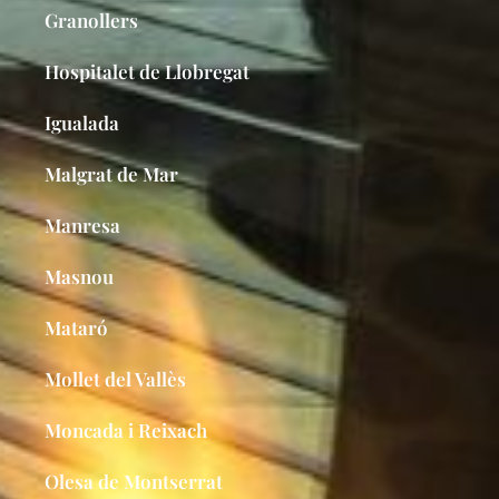
Granollers
Hospitalet de Llobregat
Igualada
Malgrat de Mar
Manresa
Masnou
Mataró
Mollet del Vallès
Moncada i Reixach​
Olesa de Montserrat