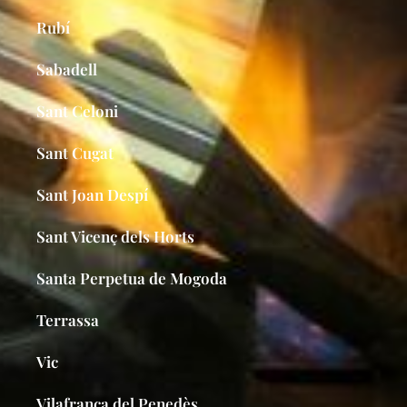
Rubí
Sabadell
Sant Celoni
Sant Cugat
Sant Joan Despí
Sant Vicenç dels Horts
Santa Perpetua de Mogoda
Terrassa
Vic
Vilafranca del Penedès