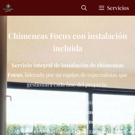
Servicios
Chimeneas Focus con instalación
incluida
Servicio integral de instalación de chimeneas
Focus
, liderado por un equipo de especialistas que
gestionará cada fase del proyecto.
Desde el análisis de viabilidad inicial hasta la
culminación de
un montaje que combina
maestría artesanal con una ejecución técnica
.
Este proceso está diseñado para garantizar que