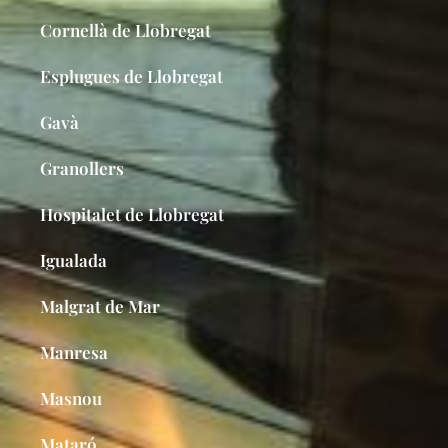
Cornellà de Llobregat
Esplugues de Llobregat
Gavà
Granollers
Hospitalet de Llobregat
Igualada
Malgrat de Mar
Manresa
Masnou
Mataró