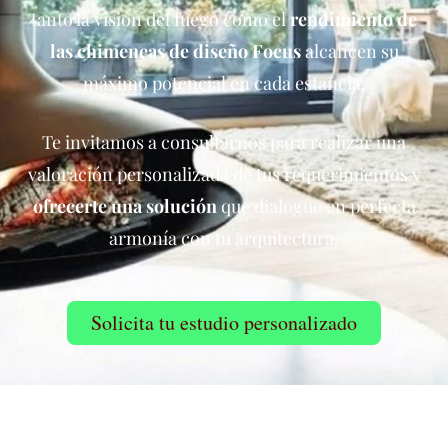
tanto la visión del fuego como el
rendimiento de
las chimeneas de diseño
Focus
alcancen su
máximo potencial en cada estancia.
Te invitamos a consultarnos para realizar una
valoración personalizada de tus requerimientos y
ofrecerte una solución
que dialogue en perfecta
armonía con tu arquitectura.
Solicita tu estudio personalizado