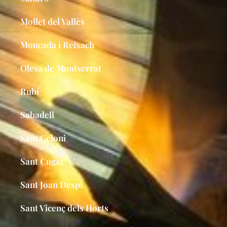
Mollet del Vallès
Moncada i Reixach​
Olesa de Montserrat
Rubí
Sabadell
Sant Celoni
Sant Cugat
Sant Joan Despí
Sant Vicenç dels Horts